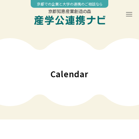
Skip
京都での企業と大学の連携のご相談なら
to
京都知恵産業創造の森
content
Calendar