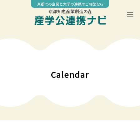
Skip
京都での企業と大学の連携のご相談なら
to
京都知恵産業創造の森
content
Calendar