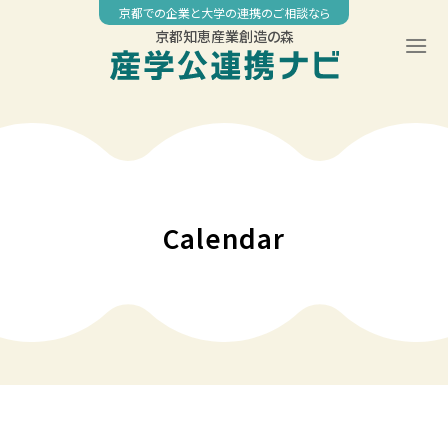
Skip
京都での企業と大学の連携のご相談なら
to
京都知恵産業創造の森
content
Calendar