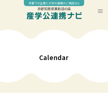
Skip
京都での企業と大学の連携のご相談なら
to
京都知恵産業創造の森
content
Calendar