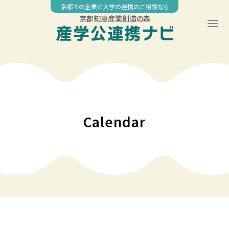
Skip
京都での企業と大学の連携のご相談なら
to
京都知恵産業創造の森
content
Calendar