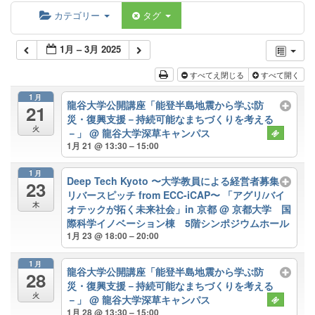
カテゴリー
タグ
1月 – 3月 2025
すべてえ閉じる
すべて開く
1月
龍谷大学公開講座「能登半島地震から学ぶ防
21
災・復興支援－持続可能なまちづくりを考える
火
－」
@ 龍谷大学深草キャンパス
1月 21 @ 13:30 – 15:00
1月
Deep Tech Kyoto 〜大学教員による経営者募集
23
リバースピッチ from ECC-iCAP〜 「アグリ/バイ
木
オテックが拓く未来社会」in 京都
@ 京都大学 国
際科学イノベーション棟 5階シンポジウムホール
1月 23 @ 18:00 – 20:00
1月
龍谷大学公開講座「能登半島地震から学ぶ防
28
災・復興支援－持続可能なまちづくりを考える
火
－」
@ 龍谷大学深草キャンパス
1月 28 @ 13:30 – 15:00