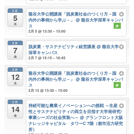
2月
龍谷大学公開講座「脱炭素社会のつくり方－国
5
内外の事例から学ぶ－」
@ 龍谷大学深草キャンパ
水
ス
2月 5 @ 13:30 – 15:00
2月
脱炭素・サステナビリティ経営講座
@ 龍谷大学
7
深草キャンパス
金
2月 7 @ 15:15 – 16:45
2月
龍谷大学公開講座「脱炭素社会のつくり方－国
12
内外の事例から学ぶ－」
@ 龍谷大学深草キャンパ
水
ス
2月 12 @ 13:30 – 15:00
2月
持続可能な農業イノベーションへの挑戦 ～生産
14
性とサステナビリティの両立を目指す大学発研究/
金
事業シーズの社会実装へ～
@ グランフロント大阪
ナレッジキャピタル タワーC 7階（都市活力研究
所）