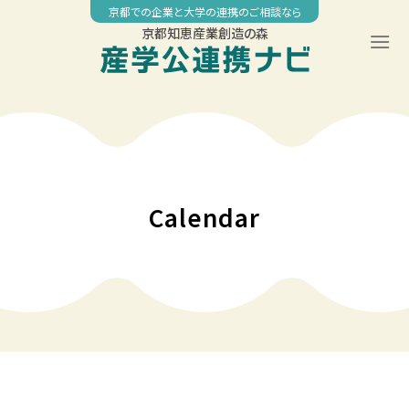
Skip
京都での企業と大学の連携のご相談なら
to
京都知恵産業創造の森
content
Calendar